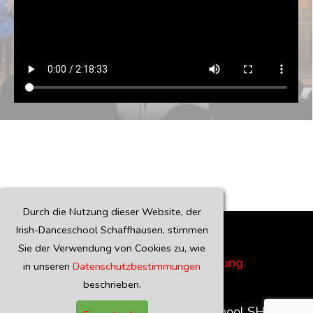
Durch die Nutzung dieser Website, der
Irish-Danceschool Schaffhausen, stimmen
Sie der Verwendung von Cookies zu, wie
AGB
Datenschutzerklärung
in unseren
Datenschutzbestimmungen
Kontakt
beschrieben.
Copyright 2026 Irish-Danceschool SH